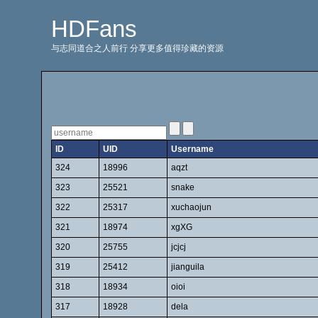
HDFans
与志同道合之人前行 分享更多值得珍藏的资源
ID
UID
Username
324
18996
aqzt
323
25521
snake
322
25317
xuchaojun
321
18974
xgXG
320
25755
jcjcj
319
25412
jianguila
318
18934
oioi
317
18928
dela