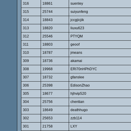
316
18861
suenley
315
25744
suiyunfeng
314
18843
jccgjicjik
313
18820
liuxu623
312
25546
PTYQM
311
18803
geoof
310
18787
jmeans
309
18736
akamai
308
19968
ERl70nHPhDYC
307
18732
gfanslee
306
25398
EdisonZhao
305
18677
hjhvip520
304
25756
chentian
303
18649
deathhugo
302
25653
zzb114
301
21758
LXY