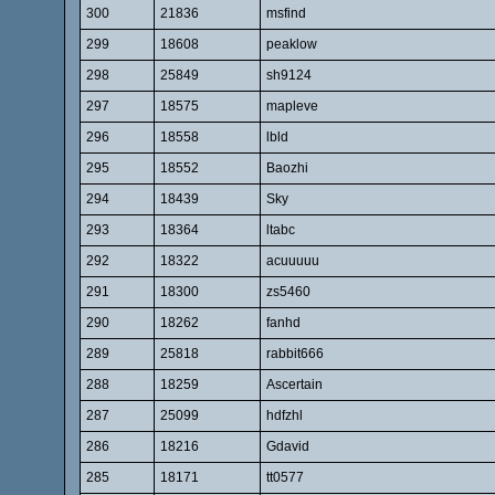
300
21836
msfind
299
18608
peaklow
298
25849
sh9124
297
18575
mapleve
296
18558
lbld
295
18552
Baozhi
294
18439
Sky
293
18364
ltabc
292
18322
acuuuuu
291
18300
zs5460
290
18262
fanhd
289
25818
rabbit666
288
18259
Ascertain
287
25099
hdfzhl
286
18216
Gdavid
285
18171
tt0577