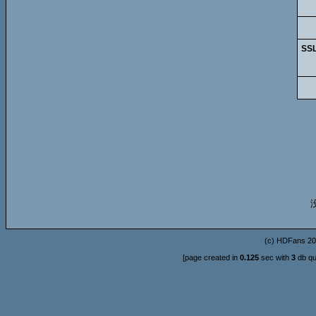
SS
(c)
HDFans
20
[page created in
0.125
sec with
3
db qu