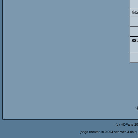
高
SS
(c)
HDFans
20
[page created in
0.003
sec with
3
db qu