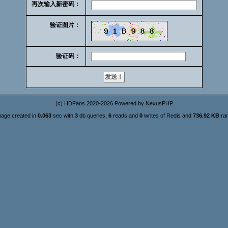
再次输入新密码：
验证图片：
验证码：
(c)
HDFans
2020-2026 Powered by
NexusPHP
page created in
0.063
sec with
3
db queries,
6
reads and
0
writes of Redis and
736.92 KB
ra