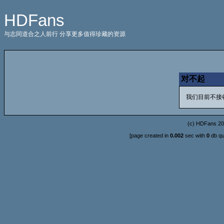
HDFans
与志同道合之人前行 分享更多值得珍藏的资源
对不起
我们目前不接
(c)
HDFans
20
[page created in
0.002
sec with
0
db qu